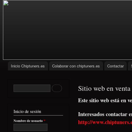
Pas
con
prin
Inicio Chiptuners.es
Colaborar con chiptuners.es
Contactar
Menú principal
www.chiptuners.es
Tecnología
de
Sitio web en venta
Formulario de búsqueda
Buscar
Automoción,
chiptuning,
mecanica,
Este sitio web está en v
diagnosis,
potenciacion
Inicio de sesión
Interesados contactar 
http://www.chiptuners.e
Nombre de usuario
*