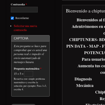
Contraseña
*
Bienvenido a chiptun
Recordarme
Bienvenidos al 
Adentrémonos en el
Solicitar una nueva
contraseña
CHIPTUNERS- BDM 
CAPTCHA
PIN DATA - MAP -
Esta pregunta se hace para
comprobar que es usted una
POTENCIA
persona real e impedir el
envío automatizado de
Para usuario
mensajes basura.
Aumenta tus co
Pregunta matemática
*
co
15 + 5 =
Diag
Resuelva este simple problema
matemático y escriba la
Mecán
solución; por ejemplo: Para 1+3,
escriba 4.
Chi
Re
Electrónic